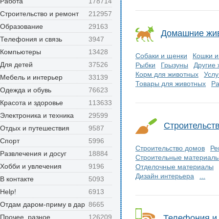
Работа
178714
Строительство и ремонт
212957
Образование
29163
Домашние жи
Телефония и связь
3947
Компьютеры
13428
Собаки и щенки
Кошки и
Для детей
37526
Рыбки
Грызуны
Другие
Корм для животных
Услу
Мебель и интерьер
33139
Товары для животных
Ра
Одежда и обувь
76623
Красота и здоровье
113633
Электроника и техника
29599
Строительств
Отдых и путешествия
9587
Спорт
5996
Строительство домов
Ре
Развлечения и досуг
18884
Строительные материал
Хобби и увлечения
9196
Отделочные материалы
Дизайн интерьера
...
В контакте
5093
Help!
6913
Отдам даром-приму в дар
8665
Прочее, разное
126209
Телефония и 