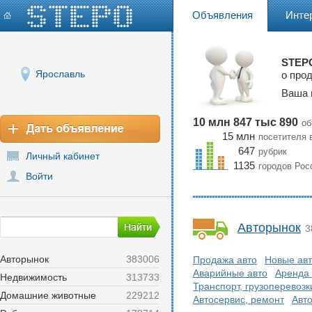
Объявления
Инте
STEPO
Ярославль
о про
Ваша 
10 млн 847 тыс 890
об
15 млн
посетителя 
647
рубрик
Личный кабинет
1135
городов Рос
Войти
Авторынок
3
Авторынок
383006
Продажа авто
Новые ав
Аварийные авто
Аренда 
Недвижимость
313733
Транспорт, грузоперевозк
Домашние животные
229212
Автосервис, ремонт
Авт