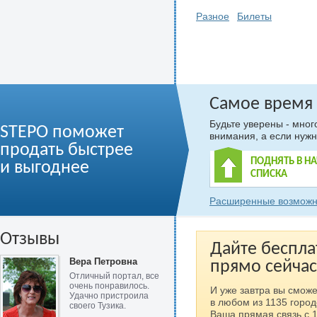
Разное
Билеты
Самое время
Будьте уверены - мно
STEPO поможет
внимания, а если нужн
продать быстрее
ПОДНЯТЬ В Н
и выгоднее
СПИСКА
Расширенные возможн
Отзывы
Дайте беспла
Вера Петровна
прямо сейчас
Отличный портал, все
очень понравилось.
И уже завтра вы сможе
Удачно пристроила
в любом из 1135 город
своего Тузика.
Ваша прямая связь с 